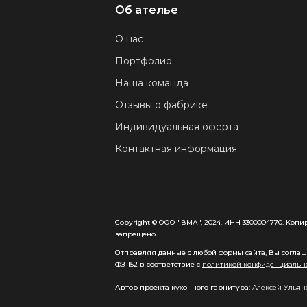
Об ателье
О нас
Портфолио
Наша команда
Отзывы о фабрике
Индивидуальная оферта
Контактная информация
Copyright © ООО "ВМА", 2024. ИНН 3300004770. Коп
запрещено.
Отправляя данные с любой формы сайта, Вы соглаша
ФЗ 152 в соответствие с
политикой конфиденциальн
Автор проекта кухонного гарнитура:
Алексей Ульян