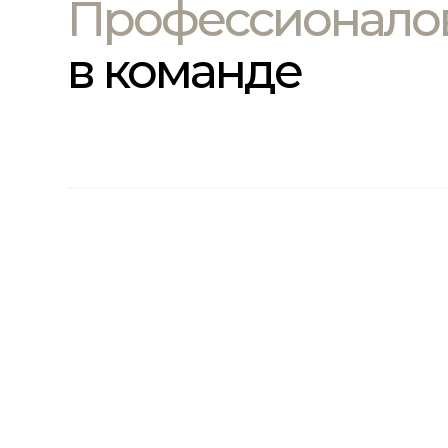
Профессионало
в команде