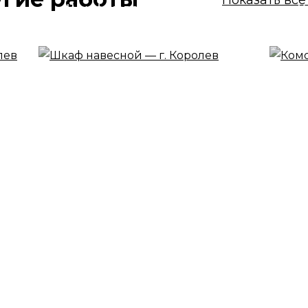
Показать все
Шкаф навесной — г.
К
Королев
г