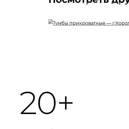
Тумбы прикроватные —
г.Королев
20+