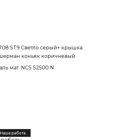
708 ST9 Светло серый+ крышка
 шерман коньяк коричневый
ль мат. NCS S2500 N
Наша работа