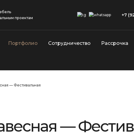
ебель
+7 (9
альным проектам
Портфолио
Сотрудничество
Рассрочка
есная — Фестивальная
навесная — Фести