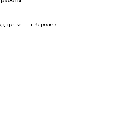
 работы
омод-трюмо —
.Королев