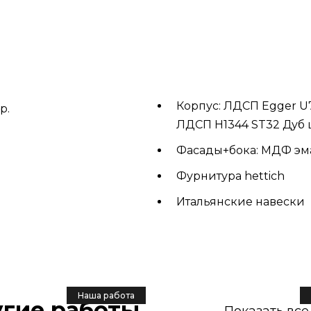
Корпус: ЛДСП Egger U
р.
ЛДСП H1344 ST32 Дуб
Фасады+бока: МДФ эма
Фурнитура hettich
Итальянские навески
Наша работа
угие работы